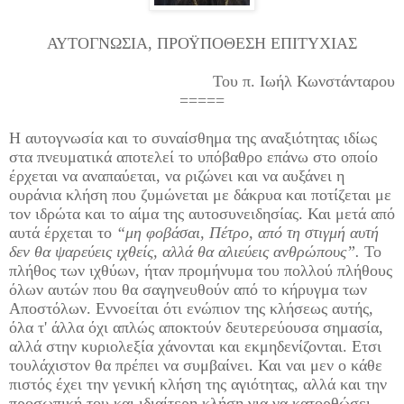
ΑΥΤΟΓΝΩΣΙΑ, ΠΡΟΫΠΟΘΕΣΗ ΕΠΙΤΥΧΙΑΣ
Του π. Ιωήλ Κωνστάνταρου
=====
Η αυτογνωσία και το συναίσθημα της αναξιότητας ιδίως
στα πνευματικά αποτελεί το υπόβαθρο επάνω στο οποίο
έρχεται να αναπαύεται, να ριζώνει και να αυξάνει η
ουράνια κλήση που ζυμώνεται με δάκρυα και ποτίζεται με
τον ιδρώτα και το αίμα της αυτοσυνειδησίας. Και μετά από
αυτά έρχεται το
“μη φοβάσαι, Πέτρο, από τη στιγμή αυτή
δεν θα ψαρεύεις ιχθείς, αλλά θα αλιεύεις ανθρώπους”.
Το
πλήθος των ιχθύων, ήταν προμήνυμα του πολλού πλήθους
όλων αυτών που θα σαγηνευθούν από το κήρυγμα των
Αποστόλων. Εννοείται ότι ενώπιον της κλήσεως αυτής,
όλα τ' άλλα όχι απλώς αποκτούν δευτερεύουσα σημασία,
αλλά στην κυριολεξία χάνονται και εκμηδενίζονται. Ετσι
τουλάχιστον θα πρέπει να συμβαίνει. Και ναι μεν ο κάθε
πιστός έχει την γενική κλήση της αγιότητας, αλλά και την
προσωπική του και ιδιαίτερη κλήση για να κατορθώσει