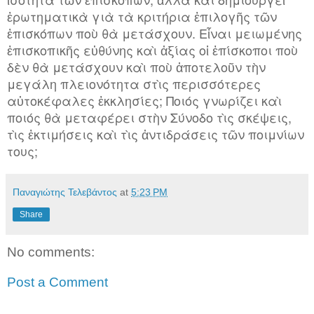
ἐρωτηματικὰ γιὰ τὰ κριτήρια ἐπιλογῆς τῶν
ἐπισκόπων ποὺ θὰ μετάσχουν. Εἶναι μειωμένης
ἐπισκοπικῆς εὐθύνης καὶ ἀξίας οἱ ἐπίσκοποι ποὺ
δὲν θὰ μετάσχουν καὶ ποὺ ἀποτελοῦν τὴν
μεγάλη πλειονότητα στὶς περισσότερες
αὐτοκέφαλες ἐκκλησίες; Ποιός γνωρίζει καὶ
ποιός θὰ μεταφέρει στὴν Σύνοδο τὶς σκέψεις,
τὶς ἐκτιμήσεις καὶ τὶς ἀντιδράσεις τῶν ποιμνίων
τους;
Παναγιώτης Τελεβάντος
at
5:23 PM
Share
No comments:
Post a Comment