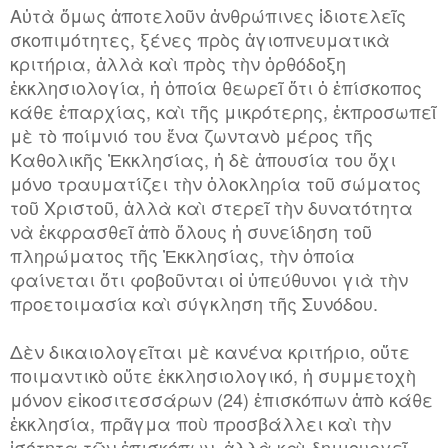
Αὐτὰ ὅμως ἀποτελοῦν ἀνθρώπινες ἰδιοτελεῖς
σκοπιμότητες, ξένες πρὸς ἁγιοπνευματικὰ
κριτήρια, ἀλλὰ καὶ πρὸς τὴν ὀρθόδοξη
ἐκκλησιολογία, ἡ ὁποία θεωρεῖ ὅτι ὁ ἐπίσκοπος
κάθε ἐπαρχίας, καὶ τῆς μικρότερης, ἐκπροσωπεῖ
μὲ τὸ ποίμνιό του ἕνα ζωντανὸ μέρος τῆς
Καθολικῆς Ἐκκλησίας, ἡ δὲ ἀπουσία του ὄχι
μόνο τραυματίζει τὴν ὁλοκληρία τοῦ σώματος
τοῦ Χριστοῦ, ἀλλὰ καὶ στερεῖ τὴν δυνατότητα
νὰ ἐκφρασθεῖ ἀπὸ ὅλους ἡ συνείδηση τοῦ
πληρώματος τῆς Ἐκκλησίας, τὴν ὁποία
φαίνεται ὅτι φοβοῦνται οἱ ὑπεύθυνοι γιὰ τὴν
προετοιμασία καὶ σύγκληση τῆς Συνόδου.
Δ
ὲν δικαιολογεῖται μὲ κανένα κριτήριο, οὔτε
ποιμαντικὸ οὔτε ἐκκλησιολογικό, ἡ συμμετοχὴ
μόνον εἰκοσιτεσσάρων (24) ἐπισκόπων ἀπὸ κάθε
ἐκκλησία, πρᾶγμα ποὺ προσβάλλει καὶ τὴν
ἰσότητα τῶν ἐπισκόπων, ἀλλὰ καὶ δημιουργεῖ