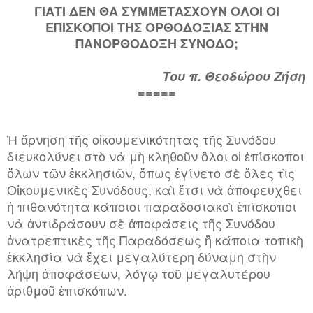
ΓΙΑΤΙ ΔΕΝ ΘΑ ΣΥΜΜΕΤΑΣΧΟΥΝ ΟΛΟΙ ΟΙ
ΕΠΙΣΚΟΠΟΙ ΤΗΣ ΟΡΘΟΔΟΞΙΑΣ ΣΤΗΝ
ΠΑΝΟΡΘΟΔΟΞΗ ΣΥΝΟΔΟ;
Του π. Θεοδώρου Ζήση
=====
Ἡ ἄρνηση τῆς οἰκουμενικότητας τῆς Συνόδου
διευκολύνει στὸ νὰ μὴ κληθοῦν ὅλοι οἱ ἐπίσκοποι
ὅλων τῶν ἐκκλησιῶν, ὅπως ἐγίνετο σὲ ὅλες τὶς
Οἰκουμενικὲς Συνόδους, καὶ ἔτσι νὰ ἀποφευχθει
ἡ πιθανότητα κάποιοι παραδοσιακοὶ ἐπίσκοποι
νὰ ἀντιδράσουν σὲ ἀποφάσεις τῆς Συνόδου
ἀνατρεπτικὲς τῆς Παραδόσεως ἢ κάποια τοπικὴ
ἐκκλησία νὰ ἔχει μεγαλύτερη δύναμη στὴν
λήψη ἀποφάσεων, λόγῳ τοῦ μεγαλυτέρου
ἀριθμοῦ ἐπισκόπων.